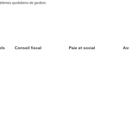
oblèmes quotidiens de gestion.
els
Conseil fiscal
Paie et social
As
contact@tk-expertise.com
© T&K EXPERTISE 2014 -
+33 (0)1 84 74 74 35
Développé par
CONCEPTIN