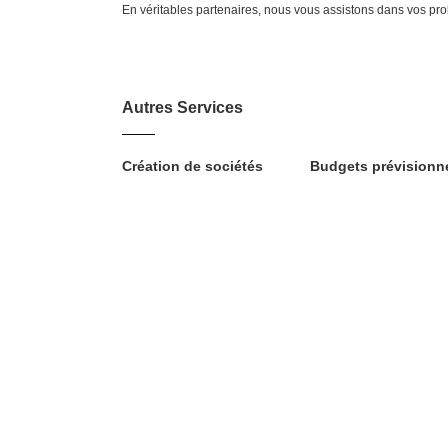
En véritables partenaires, nous vous assistons dans vos pr
Autres Services
Création de sociétés
Budgets prévisionn
19, Rue Auber 75009 Paris
Mentions Légales